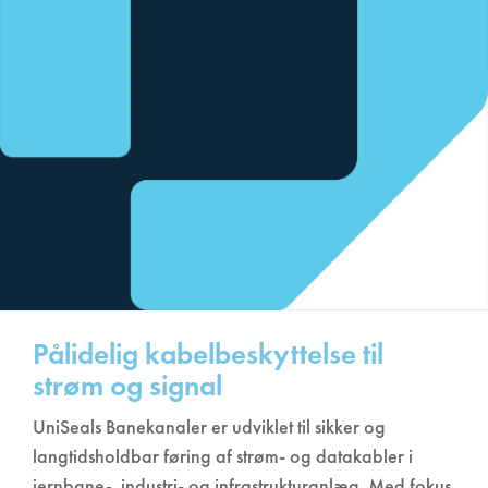
Pålidelig kabelbeskyttelse til
strøm og signal
UniSeals Banekanaler er udviklet til sikker og
langtidsholdbar føring af strøm- og datakabler i
jernbane-, industri- og infrastrukturanlæg. Med fokus